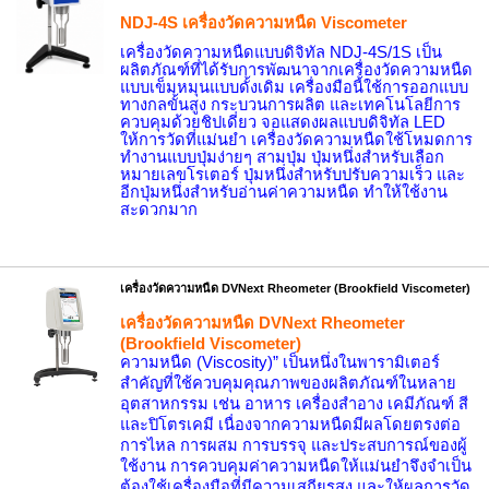
NDJ-
4
S
เครื่องวัดความหนืด
Viscometer
เครื่องวัดความหนืดแบบดิจิทัล
NDJ-
4
S/
1
S
เป็น
ผลิตภัณฑ์ที่ได้รับการพัฒนาจากเครื่องวัดความหนืด
แบบเข็มหมุนแบบดั้งเดิม เครื่องมือนี้ใช้การออกแบบ
ทางกลขั้นสูง กระบวนการผลิต และเทคโนโลยีการ
ควบคุมด้วยชิปเดี่ยว จอแสดงผลแบบดิจิทัล
LED
ให้การวัดที่แม่นยำ เครื่องวัดความหนืดใช้โหมดการ
ทำงานแบบปุ่มง่ายๆ สามปุ่ม ปุ่มหนึ่งสำหรับเลือก
หมายเลขโรเตอร์ ปุ่มหนึ่งสำหรับปรับความเร็ว และ
อีกปุ่มหนึ่งสำหรับอ่านค่าความหนืด ทำให้ใช้งาน
สะดวกมาก
เครื่องวัดความหนืด DVNext Rheometer (Brookfield Viscometer)
เครื่องวัดความหนืด DVNext Rheometer
(Brookfield Viscometer)
ความหนืด (
Viscosity)”
เป็นหนึ่งในพารามิเตอร์
สำคัญที่ใช้ควบคุมคุณภาพของผลิตภัณฑ์ในหลาย
อุตสาหกรรม เช่น อาหาร เครื่องสำอาง เคมีภัณฑ์ สี
และปิโตรเคมี เนื่องจากความหนืดมีผลโดยตรงต่อ
การไหล การผสม การบรรจุ และประสบการณ์ของผู้
ใช้งาน
การควบคุมค่าความหนืดให้แม่นยำจึงจำเป็น
ต้องใช้เครื่องมือที่มีความเสถียรสูง และให้ผลการวัด