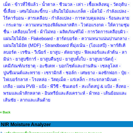
เม็ด - ข้าวที่ใช้แล้ว - น้ำตาล - ชีวมวล - เห่า - เชื้อเพลิงหมู - วัตถุดิบ - 
ขี้เลื่อย - เศษไม้และขี้กบ - เส้นใยไม้และเกล็ด - เม็ดไม้ - กำลังแปลง - 
ไร้คาร์บอน - สารเคลือบ - กำลังแปลง - การควบคุมลอน - ร้อนละลาย 
- กระดาษ - ความหนาของฟิล์มพลาสติก - ไวต่อแรงกด - ให้ความชุ่ม
ชื่น - เคลือบแว็กซ์ - ผ้าไม่ทอ - ผลิตภัณฑ์ไม้ - การวัดการเคลือบผิว - 
แผ่นใยไม้อัด - Flakeboard - ฮาร์ดบอร์ด - ความหนาแน่นปานกลาง - 
แผ่นใยไม้อัด (MDF) - Strandboard ที่มุ่งเน้น - (โอเอสบี) - พาร์ติเคิ
ลบอร์ด - เรซิน - วีเนียร์ - ยาสูบ - ตัดยาสูบ - ฟิลเลอร์และลำต้น - ลา
มิน่า - ยาสูบซิการ์ - ยาสูบคืนรูป - ยาสูบทั้งใบ - ยาสูบยานัตถุ์ - 
เคมีภัณฑ์/แร่ธาตุ - อะซิเตท - บอกไซต์และถ่านหิน - เซลลูโลส - 
ปูนซีเมนต์และทราย - เซรามิกส์ - ชอล์ก - เศษยาง - ผงซักฟอก - ปุ๋ย - 
ไฟเบอร์กลาส - โรงหล่อ - วัสดุเม็ด - แร่เหล็ก - กระจกลามิเนต - 
เกลือ - แผ่น PVB - แป้ง - พีวีซี - ซินเตอร์ - สะเก็ดสบู่ & แป้ง - สิ่งทอ - 
พรมและผ้าสักหลาด - อินทรีย์และสังเคราะห์ - ผ้าทอ - เส้นย้อมและ
เส้นชัย - ลากและเส้นด้าย
« Back
NIR Moisture Analyzer