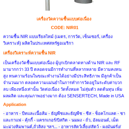
เครื่องวัดความชื้นแบบต่อเนื่อง
CODE: NIR01
ความชื้น NIR แบบเรียลไทม์ (เมตร, การวัด, เซ็นเซอร์, เครื่อง
วิเคราะห์) ผลิตในประเทศสหรัฐอเมริกา
เครื่องวิเคราะห์ความชื้น NIR
เป็นเครื่องวัดชื้นแบบต่อเนื่อง ผู้บุกเบิกตลาดทางด้าน
NIR
และ
RF
มามากกว่า
33
ปี ตลอดจนมีการทำงานที่หลากหลาย มีความคงทน
สูง ทนความร้อนในขณะทำงานได้อย่างมีประสิทธิภาพ มีลูกค้าเป็น
จำนวนมาก ตลอดความแม่นยำในการทำการวัดอยู่ในระดับค่าบวก
ลบ เพียงหนึ่งเท่านั้น วัดต่อเนื่อง วัดทั้งหมด ไม่สุ่มตัว ลดต้นทุน เพิ่ม
ผลผลิต และคุณภาพอย่างมาก ต้อง
SENSERTECH, Made in USA
Application
- อาหาร - บีทและเนื้อส้ม - ธัญพืชและธัญพืช - ชีส - ช็อคโกแลต - ชา
และกาแฟ - คุ้กกี้ - แครกเกอร์/บิสกิต - นมผง - ถั่ว, อัลมอนด์, เม็ด
มะม่วงหิมพานต์,ถั่วลิสง ฯลฯ... - อาหารสัตว์เลี้ยง/สัตว์ - ผงมันฝรั่ง/