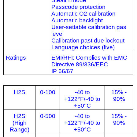
Stealth mode
Passcode protection
Automatic O2 calibration
Automatic backlight
User-settable calibration gas
level
Calibration past due lockout
Language choices (five)
Ratings
EMI/RFI: Complies with EMC
Directive 89/336/EEC
IP 66/67
H2S
0-100
-40 to
15% -
+122°F/-40 to
90%
+50°C
H2S
0-500
-40 to
15% -
(High
+122°F/-40 to
90%
Range)
+50°C