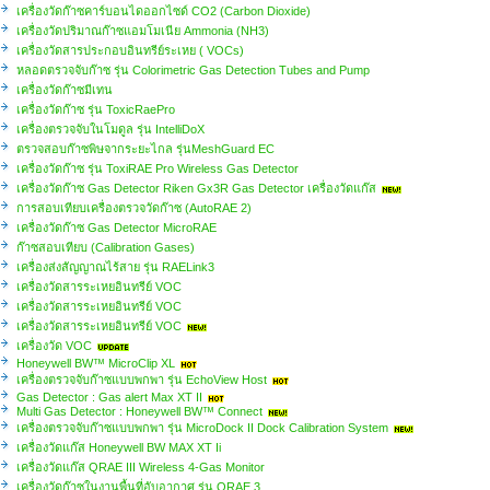
เครื่องวัดก๊าซคาร์บอนไดออกไซด์ CO2 (Carbon Dioxide)
เครื่องวัดปริมาณก๊าซแอมโมเนีย Ammonia (NH3)
เครื่องวัดสารประกอบอินทรีย์ระเหย ( VOCs)
หลอดตรวจจับก๊าซ รุ่น Colorimetric Gas Detection Tubes and Pump
เครื่องวัดก๊าซมีเทน
เครื่องวัดก๊าซ รุ่น ToxicRaePro
เครื่องตรวจจับในโมดูล รุ่น IntelliDoX
ตรวจสอบก๊าซพิษจากระยะไกล รุ่นMeshGuard EC
เครื่องวัดก๊าซ รุ่น ToxiRAE Pro Wireless Gas Detector
เครื่องวัดก๊าซ Gas Detector Riken Gx3R Gas Detector เครื่องวัดแก๊ส
การสอบเทียบเครื่องตรวจวัดก๊าซ (AutoRAE 2)
เครื่องวัดก๊าซ Gas Detector MicroRAE
ก๊าซสอบเทียบ (Calibration Gases)
เครื่องส่งสัญญาณไร้สาย รุ่น RAELink3
เครื่องวัดสารระเหยอินทรีย์ VOC
เครื่องวัดสารระเหยอินทรีย์ VOC
เครื่องวัดสารระเหยอินทรีย์ VOC
เครื่องวัด VOC
Honeywell BW™ MicroClip XL
เครื่องตรวจจับก๊าซแบบพกพา รุ่น EchoView Host
Gas Detector : Gas alert Max XT II
Multi Gas Detector : Honeywell BW™ Connect
เครื่องตรวจจับก๊าซแบบพกพา รุ่น MicroDock II Dock Calibration System
เครื่องวัดแก๊ส Honeywell BW MAX XT Ii
เครื่องวัดแก๊ส QRAE III Wireless 4-Gas Monitor
เครื่องวัดก๊าซในงานพื้นที่อับอากาศ รุ่น QRAE 3