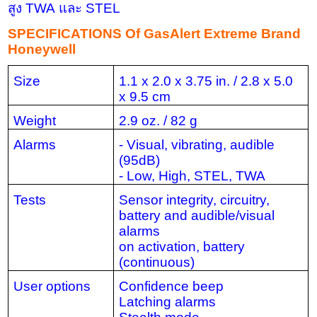
สูง
TWA
และ
STEL
SPECIFICATIONS Of
GasAlert Extreme Brand
Honeywell
Size
1.1 x 2.0 x 3.75 in. / 2.8 x 5.0
x 9.5 cm
Weight
2.9 oz. / 82 g
Alarms
- Visual, vibrating, audible
(95dB)
- Low, High, STEL, TWA
Tests
Sensor integrity, circuitry,
battery and audible/visual
alarms
on activation, battery
(continuous)
User options
Confidence beep
Latching alarms