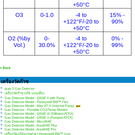
+50°C
O3
0-1.0
-4 to
15% -
+122°F/-20 to
90%
+50°C
O2 (%by
0-
-4 to
0% -
Vol.
)
30.0%
+122°F/-20 to
99%
+50°C
« Back
เครื่องวัดก๊าซ
qrae 3 Gas Detector
เครื่องวัดก๊าซ แก๊ส แบบเดี่ยว
Gas Detector Model : QRAE II with Pump
Gas Detector Model : Honeywell BW™ Flex
Gas Detector Model : Max XT II (Internal Pump)
Gas Detector : Portable CO2/Temp Monitor
Gas Detector Model : QRAE III (Diffution ATEX)
Gas Detector Model : QRAE 3 (Pumped ATEX)
Gas Detector Model : MicroRAE
Gas Detector Model : AreaRAE Plus
Gas Detector Model : AreaRAE Pro
เครื่องวัดแก๊สแบบพกพา Honeywell BW™ Icon