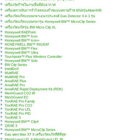
เครื่องวัดก๊าซในงานพื้นที่อับอากาศ
เครื่องตรวจจับการรั่วไหลของก๊าซแบบหลายก๊าซ MSAรุ่นAltair4XR
เครื่องวัดแก๊สแบบพกพาเอนกประสงค์ Gas Detector 4 in 1 รุ่น
เครื่องวัดแก๊สแบบพกพารุ่น Honeywell BW™ MicroClip Series
เครื่องวัดแก๊สรุ่น BW Micro Clip XL
Honeywell RAEPoint
Honeywell BW™ Icon
Honeywell BW™ Icon+
HONEYWELL BW™ RIGRAT
Honeywell BW™ Flex
Honeywell BW™ Ultra
Touchpoint™ Plus Wireless Controller
Honeywell BW™ Solo
BW Clip Series
IntelliDoX
MultiRAE
MultiRAE Pro
AreaRAE Plus
AreaRAE Pro
AreaRAE Rapid Deployment Kit (RDK)
MeshGuard CO2 IR
MeshGuard EC
ToxiRAE Pro Family
ToxiRAE Pro CO2
ToxiRAE Pro LEL
ToxiRAE Pro PID
ToxiRAE 3
Honeywell BW™ Clip4
QRAE 3
Honeywell BW™ MicroClip Series
Gas alert Max XT II เครื่องวัดแก๊สที่ดีที่สุด
MeshGuard LEL & MeshGuard LEL IR