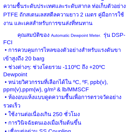
ความชื้นระดับประเทศและระดับสากล ท่อเก็บตัวอย่าง
PTFE
ถักสเตนเลสสตีลความยาว
2
เมตร คู่มือการใช้
งาน และเคสสำหรับการขนส่งที่ทนทาน
คุณสมบัติของ
รุ่น
DSP-
Automatic
Dewpoint Meter
.
FCI
•
การควบคุมการไหลของตัวอย่างสำหรับแรงดันขา
เข้าสูงถึง
20 barg
•
ช่วงต่างๆ: ช่วงโดยรวม -
110ºC
ถึง +
20ºC
Dewpoint
•
หน่วยวิศวกรรมที่เลือกได้ใน
ºC, ºF, ppb(v),
ppm(v),ppm(w), g/m³ & lb/MMSCF
•
ห้องอบแห้งแบบดูดความชื้นเพื่อการตรวจวัดอย่าง
รวดเร็ว
•
ใช้งานต่อเนื่องเกิน
250
ชั่วโมง
•
การวินิจฉัยตนเองเมื่อเริ่มต้นขึ้น
•
เชื่อมต่อด่วน
SS Coupling