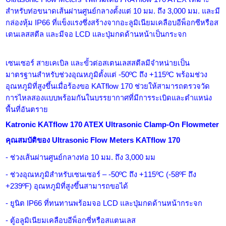
สำหรับท่อขนาดเส้นผ่านศูนย์กลางตั้งแต่ 10 มม. ถึง 3,000 มม. และมี
กล่องหุ้ม IP66 ที่แข็งแรงซึ่งสร้างจากอะลูมิเนียมเคลือบอีพ็อกซีหรือส
เตนเลสสตีล และมีจอ LCD และ
ปุ่มกดด้านหน้าเป็นกระจก
เซนเซอร์ สายเคเบิล และขั้วต่อสเตนเลสสตีลมีจำหน่ายเป็น
มาตรฐานสำหรับช่วงอุณหภูมิตั้งแต่ -50ºC ถึง +115ºC พร้อมช่วง
อุณหภูมิที่สูงขึ้นเมื่อร้องขอ KATflow 170 ช่วยให้สามารถตรวจวัด
การไหลสองแบบพร้อมกันในบรรยากาศที่มีการระเบิดและตำแหน่ง
พื้นที่อันตราย
Katronic KATflow 170 ATEX Ultrasonic Clamp-On Flowmeter
คุณสมบัติของ
Ultrasonic Flow Meters
KATflow 170
- ช่วงเส้นผ่านศูนย์กลางท่อ 10 มม. ถึง 3,000 มม
- ช่วงอุณหภูมิสำหรับเซนเซอร์ – -50ºC ถึง +115ºC (-58ºF ถึง
+239ºF) อุณหภูมิที่สูงขึ้นสามารถขอได้
- ยูนิต IP66 ที่ทนทานพร้อมจอ LCD และปุ่มกดด้านหน้ากระจก
- ตู้อลูมิเนียมเคลือบอีพ็อกซี่หรือสแตนเลส