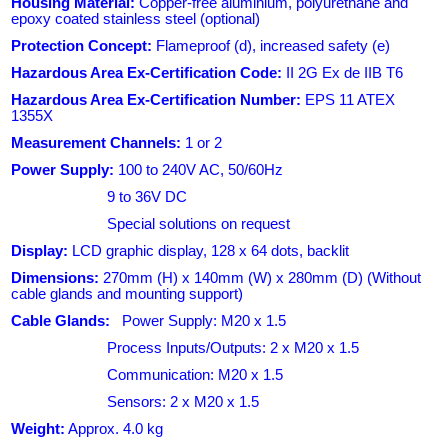
Housing Material:
Copper-free aluminium, polyurethane and
epoxy coated stainless steel (optional)
Protection Concept:
Flameproof (d), increased safety (e)
Hazardous Area Ex-Certification Code:
II 2G Ex de IIB T6
Hazardous Area Ex-Certification Number:
EPS 11 ATEX
1355X
Measurement Channels:
1 or 2
Power Supply:
100 to 240V AC, 50/60Hz
9 to 36V DC
Special solutions on request
Display:
LCD graphic display, 128 x 64 dots, backlit
Dimensions:
270mm (H) x 140mm (W) x 280mm (D) (Without
cable glands and mounting support)
Cable Glands:
Power Supply: M20 x 1.5
Process Inputs/Outputs: 2 x M20 x 1.5
Communication: M20 x 1.5
Sensors: 2 x M20 x 1.5
Weight:
Approx. 4.0 kg