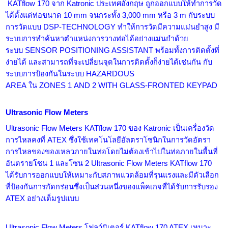
KATflow
170 จาก
Katronic
ประเทศอังกฤษ ถูกออกแบบให้ทำการวัด
ได้ตั้งแต่ท่อขนาด 10
mm
จนกระทั้ง 3
,
000
mm
หรือ 3
m
กับระบบ
การวัดแบบ
DSP-TECHNOLOGY
ทำให้การวัดมีความแม่นยำสูง มี
ระบบการทำค้นหาตำแหน่งการวางท่อได้อย่างแม่นยำด้วย
ระบบ
SENSOR POSITIONING ASSISTANT
พร้อมทั้งการติดตั้งที่
ง่ายได้ และสามารถที่จะเปลี่ยนจุดในการติดตั้งก็ง่ายได้เช่นกัน กับ
ระบบการป้องกันในระบบ
HAZARDOUS
AREA
ใน
ZONES
1
AND
2
WITH GLASS-FRONTED KEYPAD
Ultrasonic Flow Meters
Ultrasonic Flow Meters
KATflow 170 ของ Katronic เป็นเครื่องวัด
การไหลคงที่ ATEX ซึ่งใช้เทคโนโลยีอัลตราโซนิกในการวัดอัตรา
การไหลของของเหลวภายในท่อโดยไม่ต้องเข้าไปในท่อภายในพื้นที่
อันตรายโซน 1 และโซน 2
Ultrasonic Flow Meters
KATflow 170
ได้รับการออกแบบให้เหมาะกับสภาพแวดล้อมที่รุนแรงและมีตัวเลือก
ที่ป้องกันการกัดกร่อนซึ่งเป็นส่วนหนึ่งของแพ็คเกจที่ได้รับการรับรอง
ATEX อย่างเต็มรูปแบบ
Ultrasonic Flow Meters
โฟลว์มิเตอร์ KATflow 170 ATEX เหมาะ