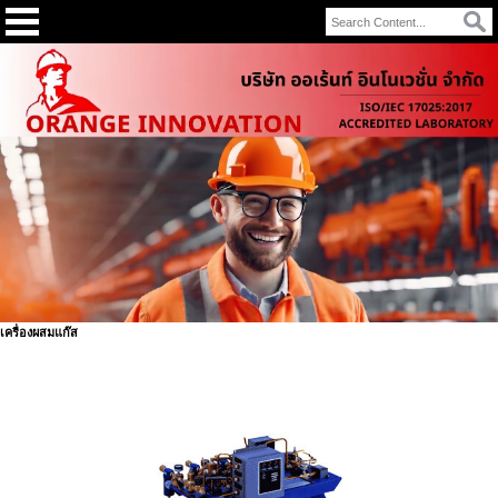
เครื่องผสมแก๊ส