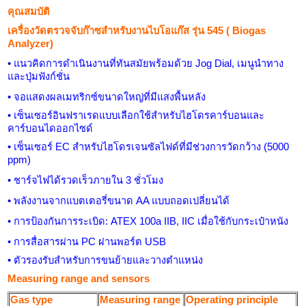
คุณสมบัติ
เครื่องวัดตรวจจับก๊าซสำหรับงานไบโอแก๊ส รุ่น 545 (
Biogas
Analyzer
)
•
แนวคิดการดำเนินงานที่ทันสมัยพร้อมด้วย
Jog Dial,
เมนูนำทาง
และปุ่มฟังก์ชั่น
•
จอแสดงผลเมทริกซ์ขนาดใหญ่ที่มีแสงพื้นหลัง
•
เซ็นเซอร์อินฟราเรดแบบเลือกใช้สำหรับไฮโดรคาร์บอนและ
คาร์บอนไดออกไซด์
•
เซ็นเซอร์
EC
สำหรับไฮโดรเจนซัลไฟด์ที่มีช่วงการวัดกว้าง (5000
ppm)
•
ชาร์จไฟได้รวดเร็วภายใน 3 ชั่วโมง
•
พลังงานจากแบตเตอรี่ขนาด
AA
แบบถอดเปลี่ยนได้
•
การป้องกันการระเบิด:
ATEX
100
a IIB, IIC
เมื่อใช้กับกระเป๋าหนัง
•
การสื่อสารผ่าน
PC
ผ่านพอร์ต
USB
•
ตัวรองรับสำหรับการขนย้ายและวางตำแหน่ง
Measuring range and sensors
Gas type
Measuring range
Operating principle