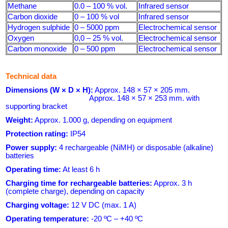
Methane
0.0 – 100 % vol.
Infrared sensor
Carbon dioxide
0 – 100 % vol
Infrared sensor
Hydrogen sulphide
0 – 5000 ppm
Electrochemical sensor
Oxygen
0,0 – 25 % vol.
Electrochemical sensor
Carbon monoxide
0 – 500 ppm
Electrochemical sensor
Technical data
Dimensions (W × D × H):
Approx. 148 × 57 × 205 mm.
Approx. 148 × 57 × 253 mm. with
supporting bracket
Weight:
Approx. 1.000 g, depending on equipment
Protection rating:
IP54
Power supply:
4 rechargeable (NiMH) or disposable (alkaline)
batteries
Operating time:
At least 6 h
Charging time for rechargeable batteries:
Approx. 3 h
(complete charge), depending on capacity
Charging voltage:
12 V DC (max. 1 A)
Operating temperature:
-20 ºC – +40 ºC