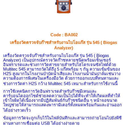
Code : BA002
เครื่องวัดตรวจจับก๊าซสำหรับงานไบโอแก๊ส รุ่น 545 (
Biogas
Analyzer
)
เครื่องวัดตรวจจับก๊าซสำหรับงานไบโอแก๊ส รุ่น 545 (
Biogas
Analyzer
) เป็น
อุปกรณ์ตรวจวัดก๊าซหลายชนิดพร้อมเซ็นเซอร์
อินฟราเรดและช่วงการวัดค่าขยายสำหรับไฮโดรเจนซัลไฟด์ด้วย
Multitec
545 สามารถวัดได้ถึง 5 แก๊สพร้อม ๆ กัน ความเข้มข้นของ
H
2
S
สูงมากในโรงงานบำบัดน้ำเสียและโรงงานน้ำมันปาล์มเช่นวาง
ความต้องการพิเศษในเครื่องมือวัด ด้วยการออกแบบที่ทนทานและ
ช่วงการวัดค่า
H
2
S
กว้าง
Multitec
545 เหมาะสำหรับการใช้งานนี้
การใช้เทคนิคการวัดอินฟราเรดสำหรับก๊าซมีเทนและ
คาร์บอนไดออกไซด์ช่วยลดความเป็นไปได้ที่จะทำให้เกิดผลที่ทำให้
เข้าใจผิดได้เนื่องจากมีปฏิสัมพันธ์กับก๊าซชนิดอื่น ๆ หน้าจอขนาด
ใหญ่ช่วยให้สามารถแสดงพารามิเตอร์ทั้งหมดพร้อมกันและอ่านออก
ได้อย่างรวดเร็ว
ข้อมูลการวัดจะถูกเก็บไว้ในไฟล์บันทึกและสามารถถ่ายโอนไปยังพีซี
ผ่านทางการเชื่อมต่อ
USB
ได้อย่างง่ายดาย